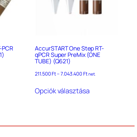
T-PCR
AccurSTART One Step RT-
1)
qPCR Super PreMix (ONE
TUBE) (Q621)
Ártartomány:
211.500
Ft
–
7.043.400
Ft
net.
211.500 Ft
Ennek
–
Opciók választása
a
7.043.400 Ft
terméknek
több
variációja
van.