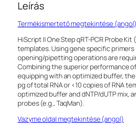
Leírás
Termékismertető megtekintése (angol
HiScript II One Step qRT-PCR Probe Kit (
templates. Using gene specific primers 
opening/pipetting operations are requir
Combining the superior performance of
equipping with an optimized buffer, the 
pg of total RNA or <10 copies of RNA te
optimized buffer and dNTP/dUTP mix, and
probes (e.g., TaqMan).
Vazyme oldal megtekintése (angol)