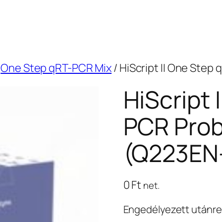
/
One Step qRT-PCR Mix
/ HiScript II One Step
HiScript 
PCR Prob
(Q223EN
0
Ft
net.
Engedélyezett utánr