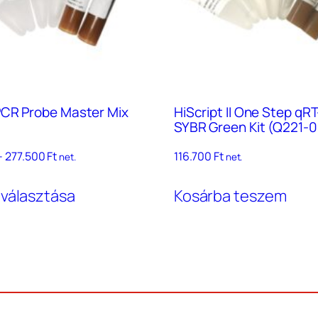
CR Probe Master Mix
HiScript II One Step qR
SYBR Green Kit (Q221-0
Ártartomány:
–
277.500
Ft
116.700
Ft
net.
net.
61.600 Ft
Ennek
–
 választása
Kosárba teszem
a
277.500 Ft
terméknek
több
variációja
van.
A