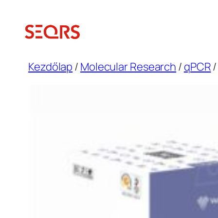
Ugrás
a
tartalomhoz
Kezdőlap
/
Molecular Research
/
qPCR