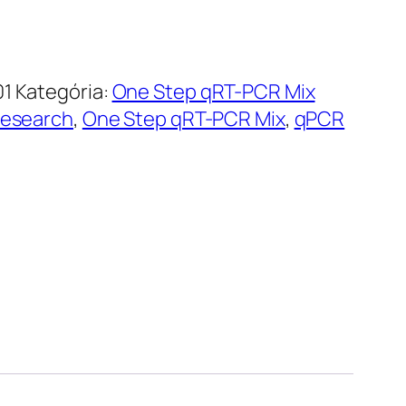
01
Kategória:
One Step qRT-PCR Mix
Research
,
One Step qRT-PCR Mix
,
qPCR