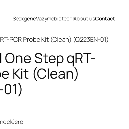
Seekgene
Vazymebiotech
|
About us
Contact
 qRT-PCR Probe Kit (Clean) (Q223EN-01)
II One Step qRT-
e Kit (Clean)
-01)
endelésre