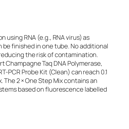
n using RNA (e.g., RNA virus) as
 be finished in one tube. No additional
reducing the risk of contamination.
start Champagne Taq DNA Polymerase,
qRT-PCR Probe Kit (Clean) can reach 0.1
x. The 2 × One Step Mix contains an
systems based on fluorescence labelled