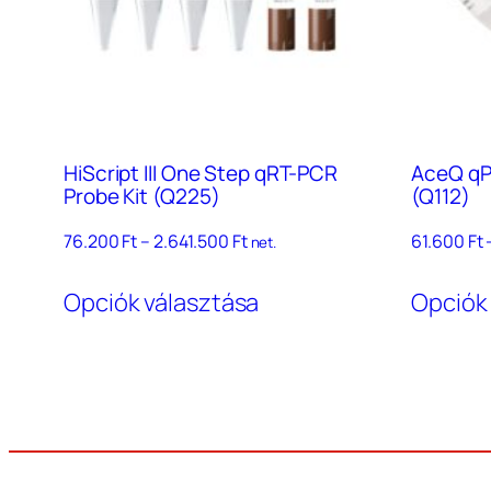
HiScript III One Step qRT-PCR
AceQ qP
Probe Kit (Q225)
(Q112)
Ártartomány:
76.200
Ft
–
2.641.500
Ft
61.600
Ft
net.
76.200 Ft
Ennek
–
Opciók választása
Opciók
a
2.641.500 Ft
terméknek
több
variációja
van.
A