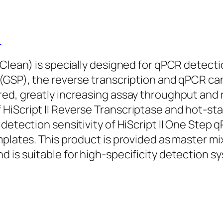
)
Clean) is specially designed for qPCR detectio
(GSP), the reverse transcription and qPCR can
ed, greatly increasing assay throughput and 
 HiScript II Reverse Transcriptase and hot-
detection sensitivity of HiScript II One Step 
mplates. This product is provided as master mi
 is suitable for high-specificity detection 