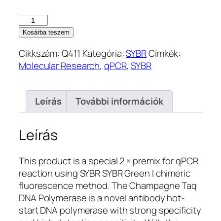
ChamQ
SYBR
Kosárba teszem
Color
Cikkszám:
Q411
Kategória:
SYBR
Címkék:
qPCR
Molecular Research
,
qPCR
,
SYBR
Master
Mix
(Q411)
Leírás
További információk
mennyiség
Leírás
This product is a special 2 × premix for qPCR
reaction using SYBR SYBR Green I chimeric
fluorescence method. The Champagne Taq
DNA Polymerase is a novel antibody hot-
start DNA polymerase with strong specificity