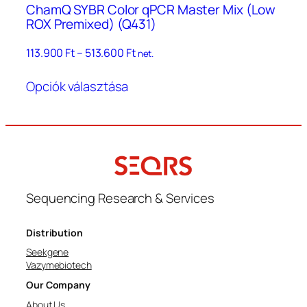
ChamQ SYBR Color qPCR Master Mix (Low
ROX Premixed) (Q431)
Ártartomány:
113.900
Ft
–
513.600
Ft
net.
113.900 Ft
Ennek
–
Opciók választása
a
513.600 Ft
terméknek
több
variációja
van.
A
változatok
Sequencing Research & Services
a
termékoldalon
Distribution
választhatók
Seekgene
ki
Vazymebiotech
Our Company
About Us