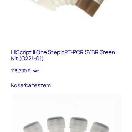
HiScript II One Step qRT-PCR SYBR Green
Kit (Q221-01)
116.700
Ft
net.
Kosárba teszem