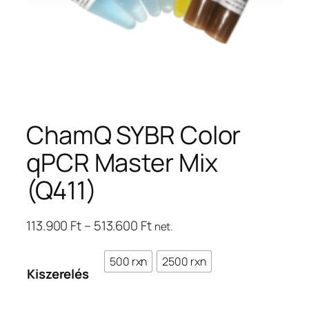
ChamQ SYBR Color
qPCR Master Mix
(Q411)
Ártartomány:
113.900
Ft
–
513.600
Ft
net.
113.900 Ft
–
500 rxn
2500 rxn
Kiszerelés
513.600 Ft