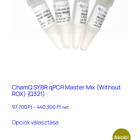
ChamQ SYBR qPCR Master Mix (Without
ROX) (Q321)
Ártartomány:
97.700
Ft
–
440.300
Ft
net.
97.700 Ft
Ennek
–
Opciók választása
a
440.300 Ft
terméknek
Akció!
több