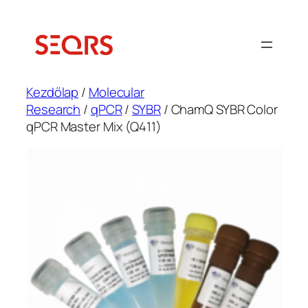
Ugrás
a
tartalomhoz
Kezdőlap
/
Molecular
Research
/
qPCR
/
SYBR
/ ChamQ SYBR Color
qPCR Master Mix (Q411)