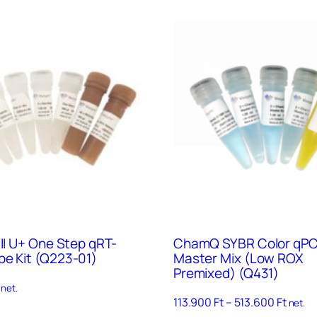
 II U+ One Step qRT-
ChamQ SYBR Color qP
be Kit (Q223-01)
Master Mix (Low ROX
Premixed) (Q431)
net.
Ártar
113.900
Ft
–
513.600
Ft
net.