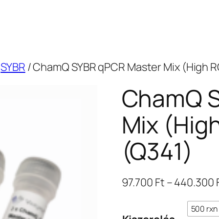
/
SYBR
/ ChamQ SYBR qPCR Master Mix (High R
ChamQ S
Mix (Hig
(Q341)
97.700
Ft
–
440.300
500 rxn 