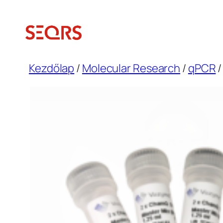
Ugrás
a
tartalomhoz
Kezdőlap
/
Molecular Research
/
qPCR