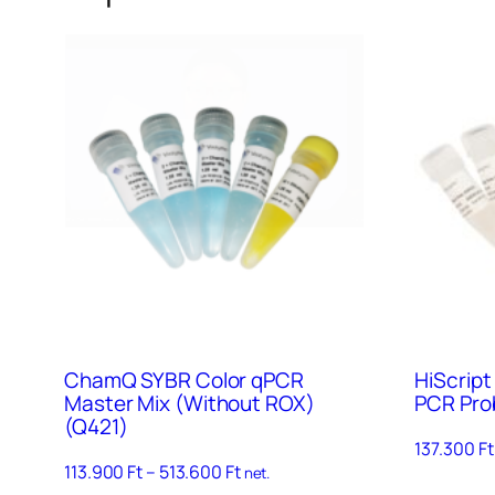
ChamQ SYBR Color qPCR
HiScript
Master Mix (Without ROX)
PCR Pro
(Q421)
137.300
Ft
Ártartomány:
113.900
Ft
–
513.600
Ft
net.