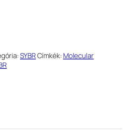
440.300 Ft
gória:
SYBR
Címkék:
Molecular
BR