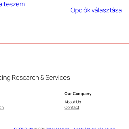
113.90
En
a teszem
–
Opciók választása
a
513.6
te
tö
va
va
A
vá
a
ing Research & Services
te
vá
Our Company
ki
About Us
ch
Contact