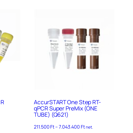
CR
AccurSTART One Step RT-
qPCR Super PreMix (ONE
TUBE) (Q621)
tomány:
Ártartomány:
211.500
Ft
–
7.043.400
Ft
net.