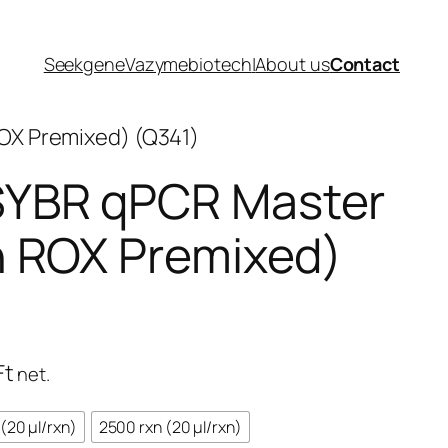
Seekgene
Vazymebiotech
|
About us
Contact
OX Premixed) (Q341)
YBR qPCR Master
h ROX Premixed)
Ártartomány:
Ft
net.
97.700 Ft
(20 μl/rxn)
2500 rxn (20 μl/rxn)
–