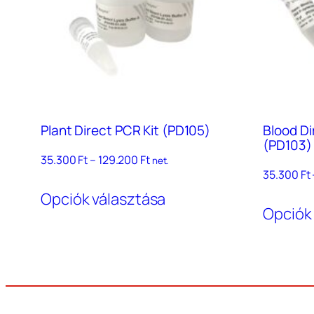
Plant Direct PCR Kit (PD105)
Blood Di
(PD103)
Ártartomány:
35.300
Ft
–
129.200
Ft
net.
35.300 Ft
35.300
Ft
Ennek
–
Opciók választása
a
129.200 Ft
Opciók
terméknek
több
variációja
van.
A