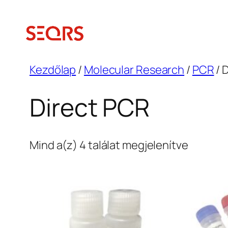
Ugrás
a
tartalomhoz
Kezdőlap
/
Molecular Research
/
PCR
/ 
Direct PCR
Sorted
Mind a(z) 4 találat megjelenítve
by
latest