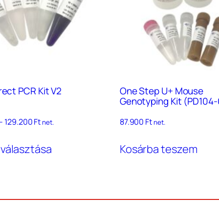
rect PCR Kit V2
One Step U+ Mouse
Genotyping Kit (PD104-
Ártartomány:
–
129.200
Ft
87.900
Ft
net.
net.
35.300 Ft
Ennek
–
 választása
Kosárba teszem
a
129.200 Ft
terméknek
több
variációja
van.