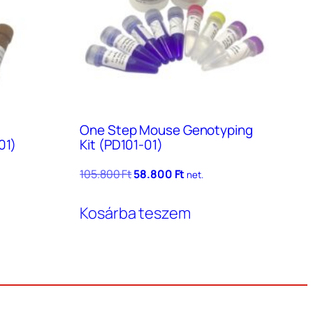
One Step Mouse Genotyping
01)
Kit (PD101-01)
Original
Current
105.800
Ft
58.800
Ft
net.
price
price
was:
is:
Kosárba teszem
105.800 Ft.
58.800 Ft.