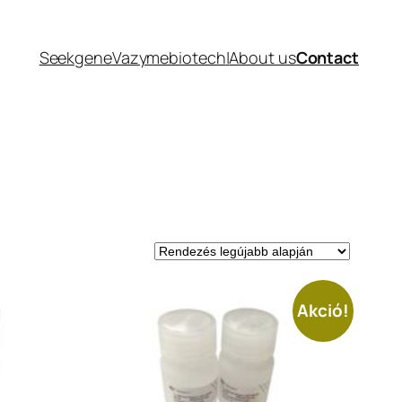
Seekgene
Vazymebiotech
|
About us
Contact
Akció!