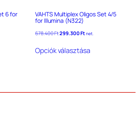
t 6 for
VAHTS Multiplex Oligos Set 4/5
for Illumina (N322)
t
Original
Current
678.400
Ft
299.300
Ft
net.
price
price
Ennek
was:
is:
Opciók választása
a
 Ft.
678.400 Ft.
299.300 Ft.
terméknek
több
variációja
van.
A
változatok
a
termékoldalon
választhatók