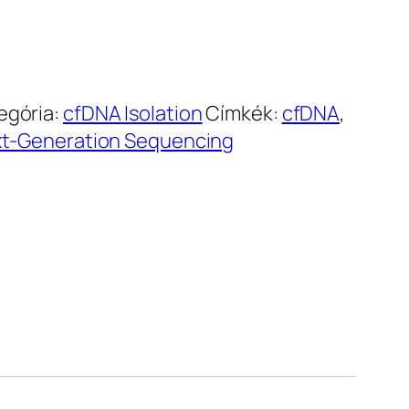
egória:
cfDNA Isolation
Címkék:
cfDNA
,
t-Generation Sequencing