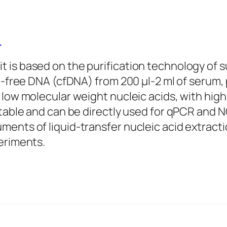
)
 is based on the purification technology of s
l-free DNA (cfDNA) from 200 µl-2 ml of serum, 
low molecular weight nucleic acids, with high 
table and can be directly used for qPCR and NG
ents of liquid-transfer nucleic acid extracti
eriments.