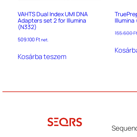
VAHTS Dual Index UMI DNA
TruePrep
Adapters set 2 for Illumina
Illumina
(N332)
155.600
F
509.100
Ft
net.
Kosárb
Kosárba teszem
Sequenc