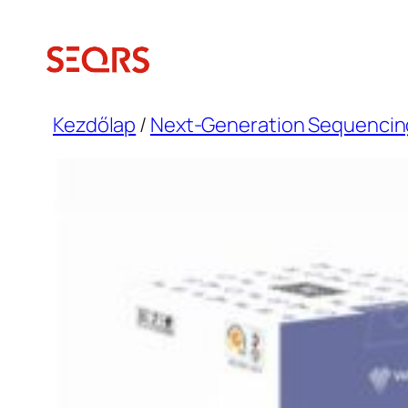
Ugrás
a
tartalomhoz
Kezdőlap
/
Next-Generation Sequencin