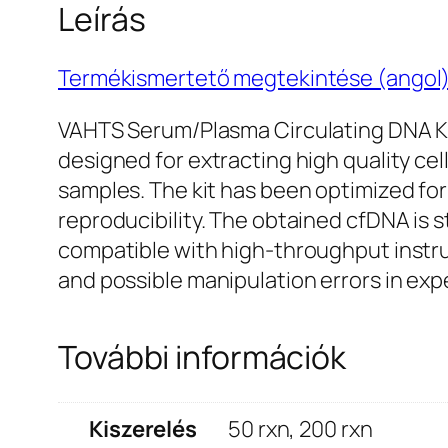
Leírás
Termékismertető megtekintése (angol
VAHTS Serum/Plasma Circulating DNA Kit
designed for extracting high quality cel
samples. The kit has been optimized for 
reproducibility. The obtained cfDNA is s
compatible with high-throughput instrum
and possible manipulation errors in exp
További információk
Kiszerelés
50 rxn, 200 rxn