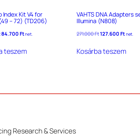
 Index Kit V4 for
VAHTS DNA Adapters se
 (49 – 72) (TD206)
Illumina (N808)
Original
Current
Original
Curren
t
84.700
Ft
271.000
Ft
127.600
Ft
net.
net.
price
price
price
price
was:
is:
was:
is:
a teszem
Kosárba teszem
155.600 Ft.
84.700 Ft.
271.000 Ft.
127.600
ing Research & Services