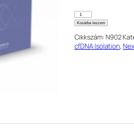
VAHTS
Serum/Plasma
Kosárba teszem
Circulating
Cikkszám:
N902
Kat
DNA
cfDNA Isolation
,
Nex
Kit
(N902)
mennyiség