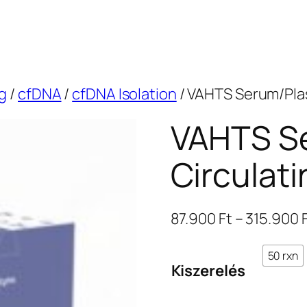
g
/
cfDNA
/
cfDNA Isolation
/ VAHTS Serum/Plas
VAHTS S
Circulat
87.900
Ft
–
315.900
50 rxn
Kiszerelés