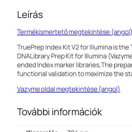
Leírás
Termékismertető megtekintése (angol
TruePrep Index Kit V2 for Illumina is t
DNALibrary Prep Kit for Illumina (Vazym
ended Index marker libraries,The prepara
functional validation to maximize the sta
Vazyme oldal megtekintése (angol)
További információk