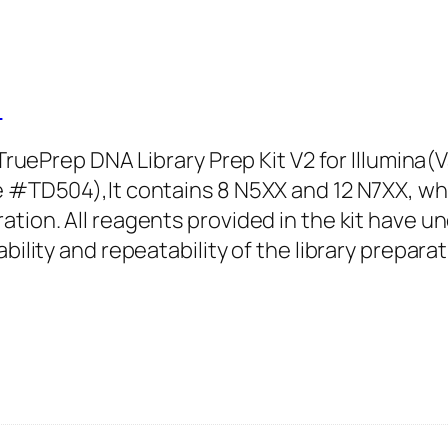
)
he TruePrep DNA Library Prep Kit V2 for Illumi
e #TD504),It contains 8 N5XX and 12 N7XX, wh
tion. All reagents provided in the kit have un
bility and repeatability of the library preparat