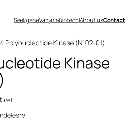
Seekgene
Vazymebiotech
|
About us
Contact
T4 Polynucleotide Kinase (N102-01)
ucleotide Kinase
)
Current
t
net.
price
endelésre
is:
t.
68.500 Ft.