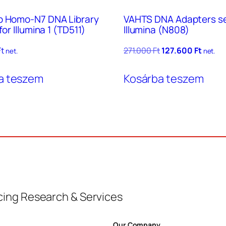
p Homo-N7 DNA Library
VAHTS DNA Adapters se
for Illumina 1 (TD511)
Illumina (N808)
Original
Curren
Ft
271.000
Ft
127.600
Ft
net.
net.
price
price
was:
is:
a teszem
Kosárba teszem
271.000 Ft.
127.600
ing Research & Services
Our Company