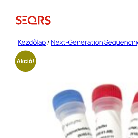
Ugrás
a
tartalomhoz
Kezdőlap
/
Next-Generation Sequencin
Akció!