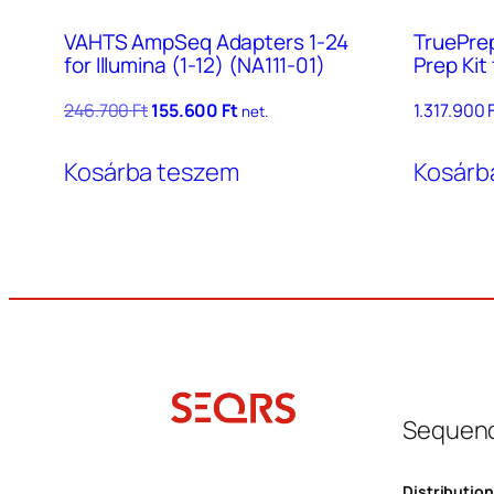
VAHTS AmpSeq Adapters 1-24
TruePre
for Illumina (1-12) (NA111-01)
Prep Kit 
Original
Current
246.700
Ft
155.600
Ft
1.317.900
net.
price
price
was:
is:
Kosárba teszem
Kosárb
246.700 Ft.
155.600 Ft.
Sequenc
Distribution