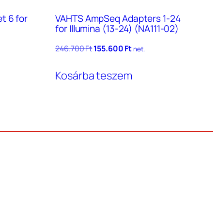
t 6 for
VAHTS AmpSeq Adapters 1-24
for Illumina (13-24) (NA111-02)
t
Original
Current
246.700
Ft
155.600
Ft
net.
price
price
was:
is:
Kosárba teszem
 Ft.
246.700 Ft.
155.600 Ft.