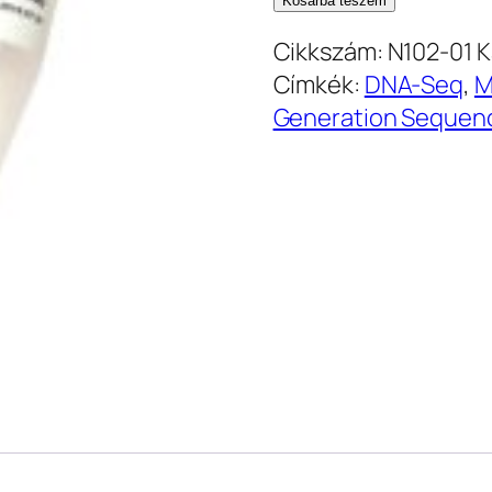
Kosárba teszem
Kinase
Cikkszám:
N102-01
K
(N102-
Címkék:
DNA-Seq
,
M
01)
Generation Sequen
mennyiség