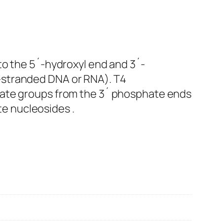
to the 5´-hydroxyl end and 3´-
-stranded DNA or RNA). T4
hate groups from the 3´ phosphate ends
e nucleosides .