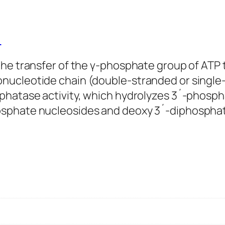
)
the transfer of the γ-phosphate group of ATP 
nucleotide chain (double-stranded or single
sphatase activity, which hydrolyzes 3´-phosp
sphate nucleosides and deoxy 3´-diphosphat