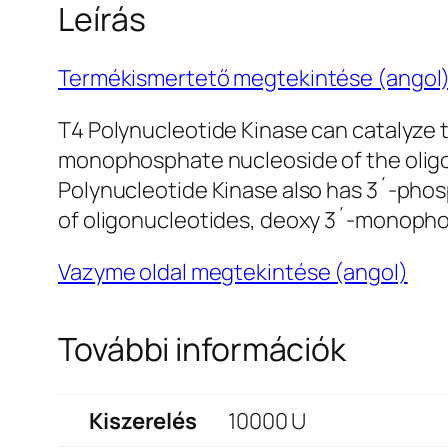
Leírás
Termékismertető megtekintése (angol
T4 Polynucleotide Kinase can catalyze 
monophosphate nucleoside of the oligo
Polynucleotide Kinase also has 3´-pho
of oligonucleotides, deoxy 3´-monopho
Vazyme oldal megtekintése (angol)
További információk
Kiszerelés
10000 U