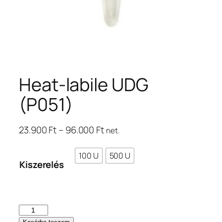
Heat-labile UDG
(P051)
Ártartomány:
23.900
Ft
–
96.000
Ft
net.
23.900 Ft
–
100 U
500 U
Kiszerelés
96.000 Ft
Heat-
labile