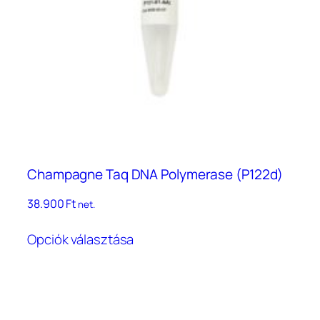
termékoldalon
választhatók
ki
Champagne Taq DNA Polymerase (P122d)
38.900
Ft
net.
Ennek
Opciók választása
a
terméknek
több
variációja
van.