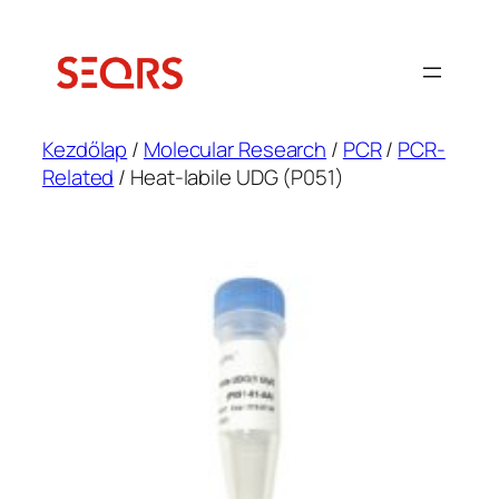
Ugrás
a
tartalomhoz
Kezdőlap
/
Molecular Research
/
PCR
/
PCR-
Related
/ Heat-labile UDG (P051)