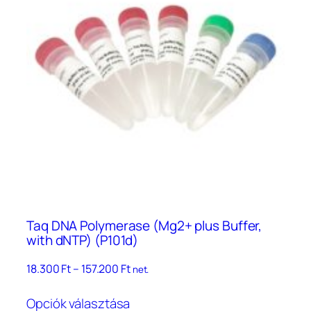
A
változatok
a
termékoldalon
választhatók
ki
Taq DNA Polymerase (Mg2+ plus Buffer,
with dNTP) (P101d)
Ártartomány:
18.300
Ft
–
157.200
Ft
net.
18.300 Ft
Ennek
–
Opciók választása
a