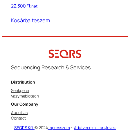
22.300
Ft
net.
Kosárba teszem
Sequencing Research & Services
Distribution
Seekgene
Vazymebiotech
Our Company
About Us
Contact
SEQRS Kft.
© 2024
Impresszum
•
Adatvédelmi iránylevek