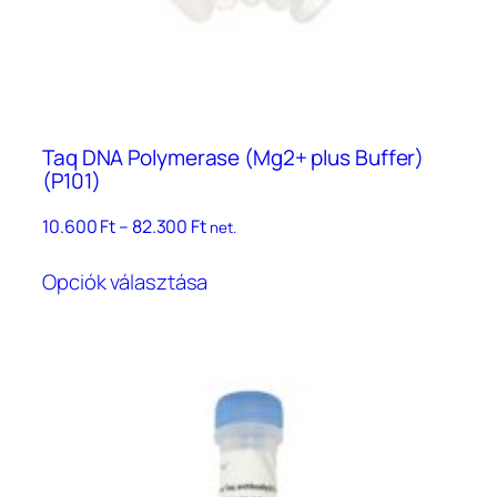
Taq DNA Polymerase (Mg2+ plus Buffer)
(P101)
Ártartomány:
10.600
Ft
–
82.300
Ft
net.
10.600 Ft
Ennek
–
Opciók választása
a
82.300 Ft
terméknek
több
variációja
van.
A
változatok
a