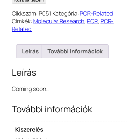
Kosárba teszem
UDG
Cikkszám:
P051
Kategória:
PCR-Related
(P051)
Címkék:
Molecular Research
,
PCR
,
PCR-
mennyiség
Related
Leírás
További információk
Leírás
Coming soon…
További információk
Kiszerelés