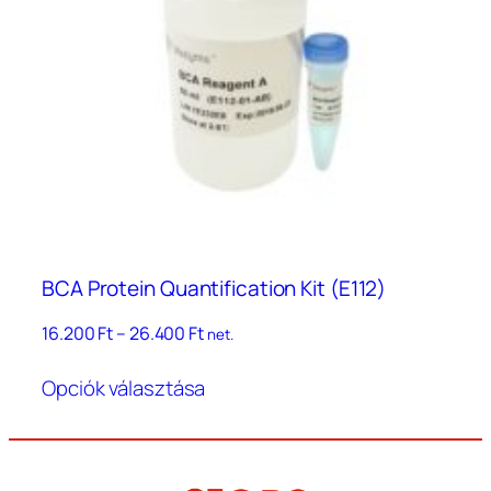
BCA Protein Quantification Kit (E112)
Ártartomány:
16.200
Ft
–
26.400
Ft
net.
16.200 Ft
Ennek
–
Opciók választása
a
26.400 Ft
terméknek
több
variációja