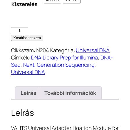
Kiszerelés
371.400 Ft
VAHTS
Universal
Kosárba teszem
Adapter
Cikkszám:
N204
Kategória:
Universal DNA
Ligation
Címkék:
DNA Library Prep for Illumina
,
DNA-
Module
Seq
,
Next-Generation Sequencing
,
for
Universal DNA
Illumina
(N204)
mennyiség
Leírás
További információk
Leírás
VAHTS Universal Adapter Ligation Module for