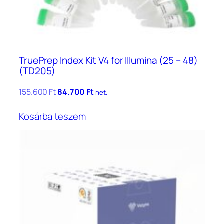
TruePrep Index Kit V4 for Illumina (25 – 48)
(TD205)
Original
Current
155.600
Ft
84.700
Ft
net.
price
price
was:
is:
Kosárba teszem
155.600 Ft.
84.700 Ft.