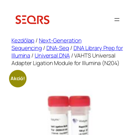
Ugrás
a
tartalomhoz
Kezdőlap
/
Next-Generation
Sequencing
/
DNA-Seq
/
DNA Library Prep for
Illumina
/
Universal DNA
/ VAHTS Universal
Adapter Ligation Module for Illumina (N204)
Akció!