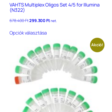
VAHTS Multiplex Oligos Set 4/5 for Illumina
(N322)
Original
Current
678.400
Ft
299.300
Ft
net.
price
price
Ennek
was:
is:
Opciók választása
a
678.400 Ft.
299.300 Ft.
terméknek
Akció!
több
variációja
van.
A
változatok
a
termékoldalon
választhatók
ki