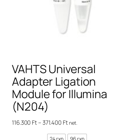
VAHTS Universal
Adapter Ligation
Module for Illumina
(N204)
Ártartomány:
116.300
Ft
–
371.400
Ft
net.
116.300 Ft
–
24 rxn
96 rxn