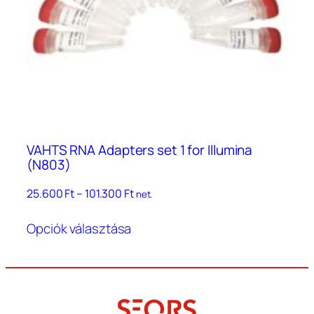
VAHTS RNA Adapters set 1 for Illumina
(N803)
Ártartomány:
25.600
Ft
–
101.300
Ft
net.
25.600 Ft
Ennek
–
Opciók választása
a
101.300 Ft
terméknek
több
variációja
van.