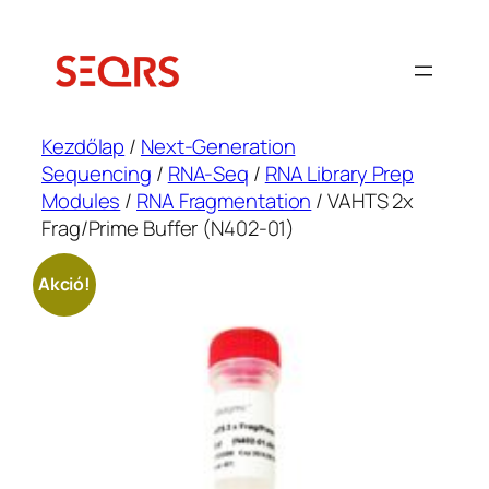
Ugrás
a
tartalomhoz
Kezdőlap
/
Next-Generation
Sequencing
/
RNA-Seq
/
RNA Library Prep
Modules
/
RNA Fragmentation
/ VAHTS 2x
Frag/Prime Buffer (N402-01)
Akció!