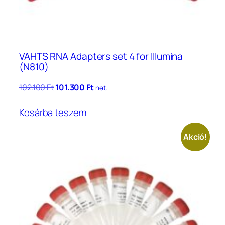
VAHTS RNA Adapters set 4 for Illumina
(N810)
Original
Current
102.100
Ft
101.300
Ft
net.
price
price
was:
is:
Kosárba teszem
102.100 Ft.
101.300 Ft.
Akció!