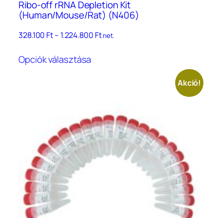
Ribo-off rRNA Depletion Kit
(Human/Mouse/Rat) (N406)
Ártartomány:
328.100
Ft
–
1.224.800
Ft
net.
328.100 Ft
Ennek
–
Opciók választása
a
1.224.800 Ft
terméknek
Akció!
több
variációja
van.
A
változatok
a
termékoldalon
választhatók
ki