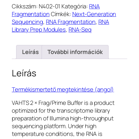
Cikkszám:
N402-01
Kategória:
RNA
Buffer
Fragmentation
Címkék:
Next-Generation
(N402-
Sequencing
,
RNA Fragmentation
,
RNA
01)
Library Prep Modules
,
RNA-Seq
mennyiség
Leírás
További információk
Leírás
Termékismertető megtekintése (angol)
VAHTS 2 × Frag/Prime Buffer is a product
optimized for the transcriptome library
preparation of Illumina high-throughput
sequencing platform. Under high
temperature conditions, the RNA is