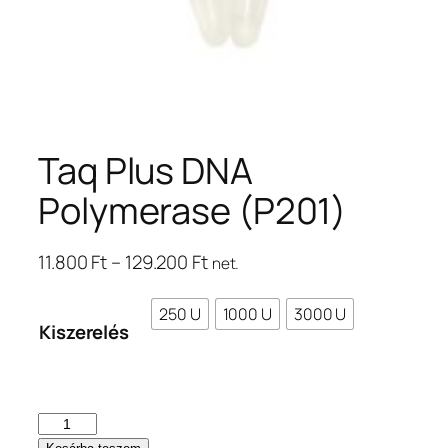
Taq Plus DNA
Polymerase (P201)
Ártartomány:
11.800
Ft
–
129.200
Ft
net.
11.800 Ft
–
250 U
1000 U
3000 U
Kiszerelés
129.200 Ft
Taq
Plus