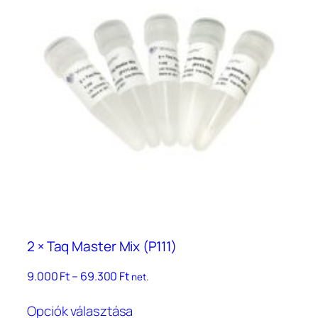
van.
A
változatok
a
termékoldalon
választhatók
ki
2 × Taq Master Mix (P111)
Ártartomány:
9.000
Ft
–
69.300
Ft
net.
9.000 Ft
Ennek
–
Opciók választása
a