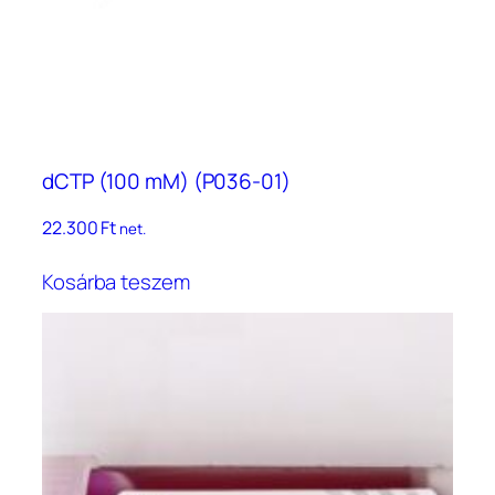
dCTP (100 mM) (P036-01)
22.300
Ft
net.
Kosárba teszem