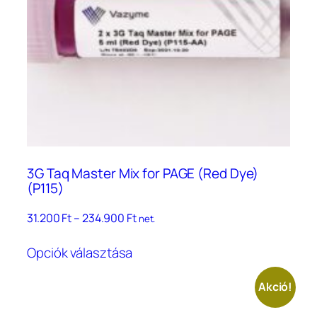
3G Taq Master Mix for PAGE (Red Dye)
(P115)
Ártartomány:
31.200
Ft
–
234.900
Ft
net.
31.200 Ft
Ennek
–
Opciók választása
a
234.900 Ft
terméknek
Akció!
több
variációja