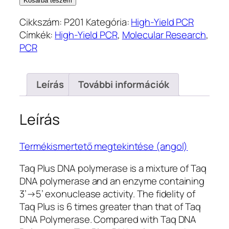
Kosárba teszem
DNA
Cikkszám:
P201
Kategória:
High-Yield PCR
Polymerase
Címkék:
High-Yield PCR
,
Molecular Research
,
(P201)
PCR
mennyiség
Leírás
További információk
Leírás
Termékismertető megtekintése (angol)
Taq Plus DNA polymerase is a mixture of Taq
DNA polymerase and an enzyme containing
3’→5’ exonuclease activity. The fidelity of
Taq Plus is 6 times greater than that of Taq
DNA Polymerase. Compared with Taq DNA