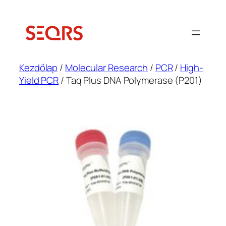
Ugrás
a
tartalomhoz
Kezdőlap
/
Molecular Research
/
PCR
/
High-
Yield PCR
/ Taq Plus DNA Polymerase (P201)