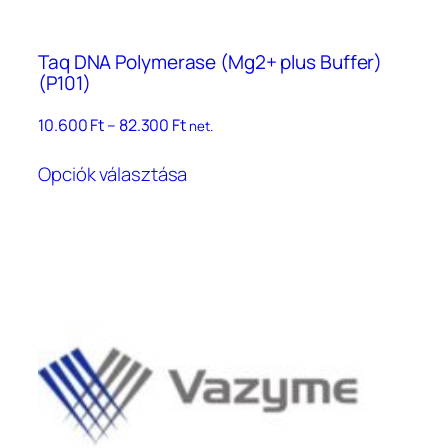
Taq DNA Polymerase (Mg2+ plus Buffer)
(P101)
Ártartomány:
10.600
Ft
–
82.300
Ft
net.
10.600 Ft
Ennek
–
Opciók választása
a
82.300 Ft
terméknek
több
variációja
van.
A
változatok
a
termékoldalon
választhatók
ki