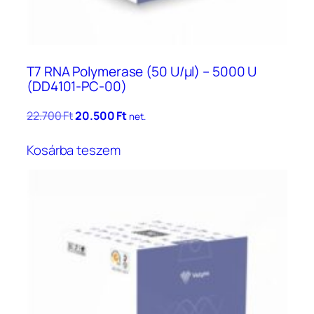
T7 RNA Polymerase (50 U/μl) – 5000 U
(DD4101-PC-00)
Original
Current
22.700
Ft
20.500
Ft
net.
price
price
was:
is:
Kosárba teszem
22.700 Ft.
20.500 Ft.