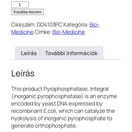
Pyrophosphatase,
Inorganic
Kosárba teszem
(yeast,
Cikkszám:
DD4103PC
Kategória:
Bio-
0.1U/
Medicine
Címke:
Bio-Medicine
μl)
(DD4103PC)
mennyiség
Leírás
További információk
Leírás
This product Pyrophosphatase, Integral
(inorganic pyrophosphatase) is an enzyme
encoded by yeast DNA expressed by
recombinant E.coli, which can catalyze the
hydrolysis of inorganic pyrophosphate to
generate orthophosphate.