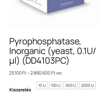
Pyrophosphatase,
Inorganic (yeast, 0.1U/
μl) (DD4103PC)
Ártartomány:
23.100
Ft
–
2.860.600
Ft
net.
23.100 Ft
–
10 U
100 U
500 U
2000 U
Kiszerelés
2.860.600 Ft