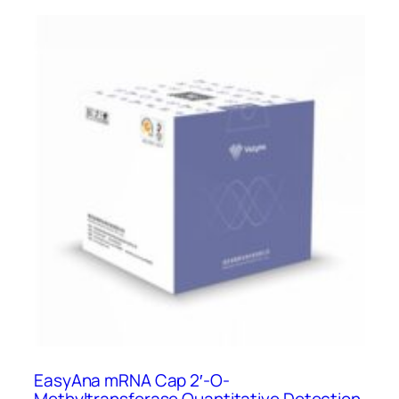
4.295.500 Ft.
3.866.000 Ft.
EasyAna mRNA Cap 2′-O-