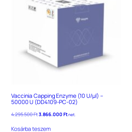
Vaccinia Capping Enzyme (10 U/μl) –
50000 U (DD4109-PC-02)
Original
Current
4.295.500
Ft
3.866.000
Ft
net.
price
price
was:
is:
Kosárba teszem