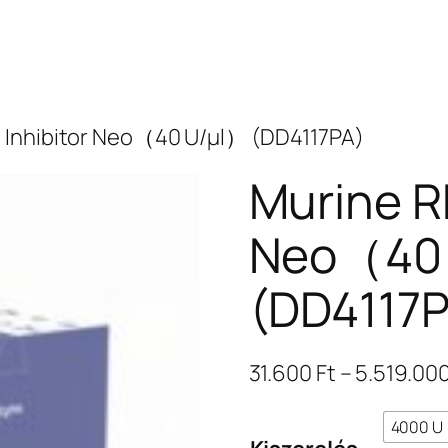
 Inhibitor Neo（40 U/μl） (DD4117PA)
Murine R
Neo（40
(DD4117P
31.600
Ft
–
5.519.00
4000 U