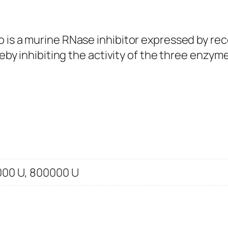
o is a murine RNase inhibitor expressed by re
ereby inhibiting the activity of the three enz
000 U, 800000 U