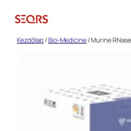
Ugrás
a
tartalomhoz
Kezdőlap
/
Bio-Medicine
/ Murine RNase