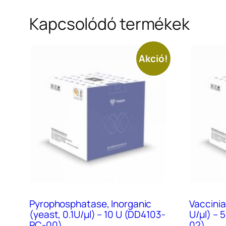
Kapcsolódó termékek
Akció!
Pyrophosphatase, Inorganic
Vaccini
(yeast, 0.1U/μl) – 10 U (DD4103-
U/μl) –
PC-00)
02)