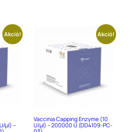
Akció!
Akció!
Vaccinia Capping Enzyme (10
U/μl) –
U/μl) – 200000 U (DD4109-PC-
1)
03)