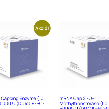
Akció!
a Capping Enzyme (10
mRNA Cap 2′-O-
 50000 U (DD4109-PC-
Methyltransferase (50 
50000 U (DD4110-PC-0