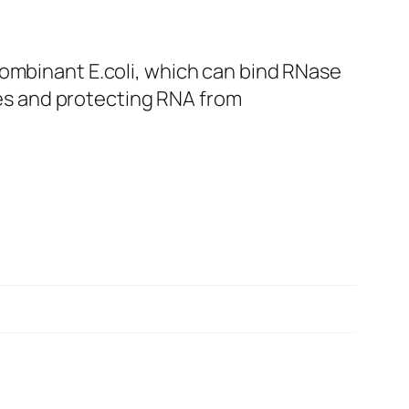
combinant E.coli, which can bind RNase
ymes and protecting RNA from