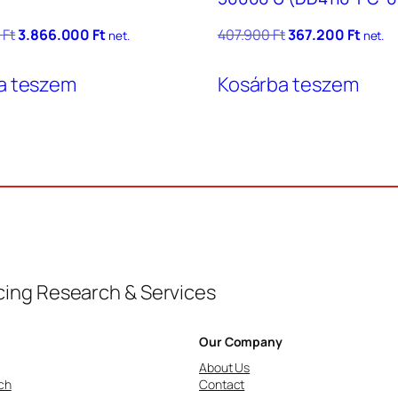
Original
Current
Original
Curre
0
Ft
3.866.000
Ft
407.900
Ft
367.200
Ft
net.
net.
price
price
price
price
was:
is:
was:
is:
a teszem
Kosárba teszem
4.295.500 Ft.
3.866.000 Ft.
407.900 Ft.
367.20
ing Research & Services
Our Company
About Us
ch
Contact