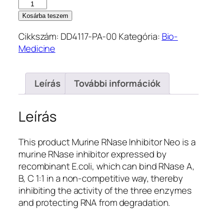
Murine
RNase
Kosárba teszem
Inhibitor
Cikkszám:
DD4117-PA-00
Kategória:
Bio-
Neo（40
Medicine
U/
μl）
–
Leírás
További információk
4000
U
(DD4117-
Leírás
PA-
00)
This product Murine RNase Inhibitor Neo is a
mennyiség
murine RNase inhibitor expressed by
recombinant E.coli, which can bind RNase A,
B, C 1:1 in a non-competitive way, thereby
inhibiting the activity of the three enzymes
and protecting RNA from degradation.