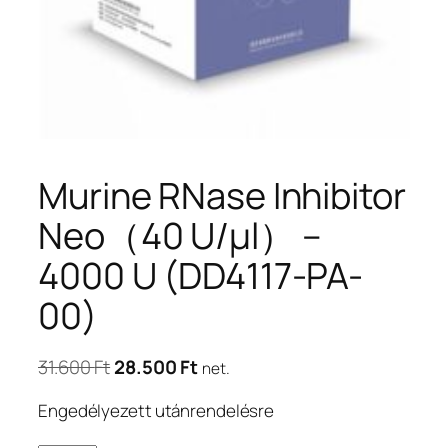
Murine RNase Inhibitor
Neo（40 U/μl） –
4000 U (DD4117-PA-
00)
Original
Current
31.600
Ft
28.500
Ft
net.
price
price
Engedélyezett utánrendelésre
was:
is:
31.600 Ft.
28.500 Ft.