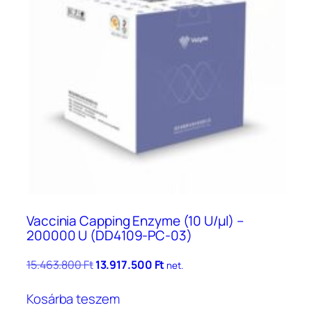
Vaccinia Capping Enzyme (10 U/μl) –
200000 U (DD4109-PC-03)
Original
Current
15.463.800
Ft
13.917.500
Ft
net.
price
price
was:
is:
Kosárba teszem
15.463.800 Ft.
13.917.500 Ft.