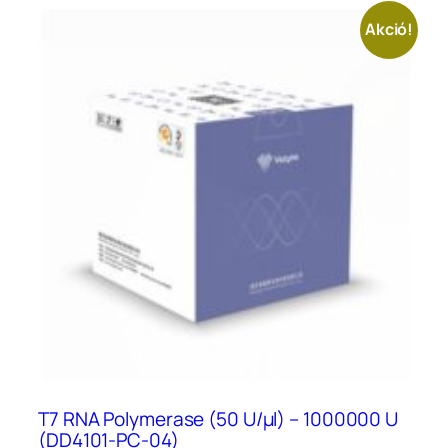
Akció!
T7 RNA Polymerase (50 U/μl) – 1000000 U
(DD4101-PC-04)