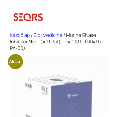
Ugrás
a
tartalomhoz
Kezdőlap
/
Bio-Medicine
/ Murine RNase
Inhibitor Neo（40 U/μl） – 4000 U (DD4117-
PA-00)
Akció!