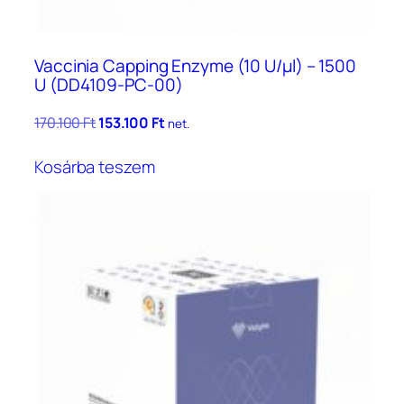
Vaccinia Capping Enzyme (10 U/μl) – 1500
U (DD4109-PC-00)
Original
Current
170.100
Ft
153.100
Ft
net.
price
price
was:
is:
Kosárba teszem
170.100 Ft.
153.100 Ft.