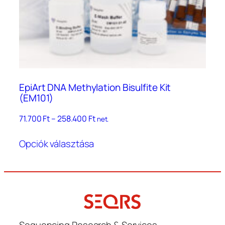
EpiArt DNA Methylation Bisulfite Kit
(EM101)
Ártartomány:
71.700
Ft
–
258.400
Ft
net.
71.700 Ft
Ennek
–
Opciók választása
a
258.400 Ft
terméknek
több
variációja
van.
A
változatok