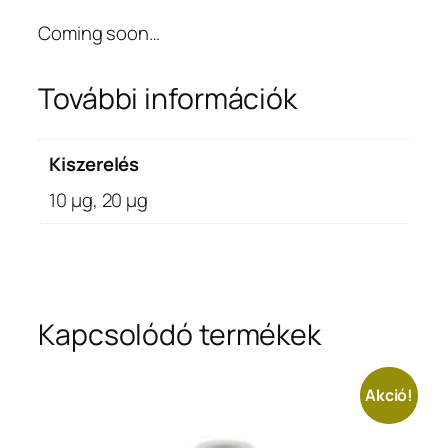
(S612)
Coming soon…
mennyiség
További információk
Kiszerelés
10 μg, 20 μg
Kapcsolódó termékek
Akció!