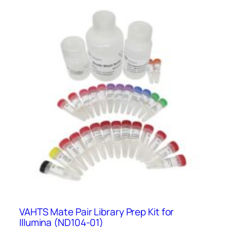
terméknek
több
variációja
van.
A
változatok
a
termékoldalon
választhatók
ki
VAHTS Mate Pair Library Prep Kit for
Illumina (ND104-01)