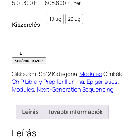
Ártartomány:
504.300
Ft
–
808.800
Ft
net.
504.300 Ft
–
10 μg
20 μg
Kiszerelés
808.800 Ft
Hyperactive
pG-
Kosárba teszem
Tn5
Cikkszám:
S612
Kategória:
Modules
Címkék:
Transposon
ChiP Library Prep for Illumina
,
Epigenetics
,
for
Modules
,
Next-Generation Sequencing
Illumina
(4
μM)
Leírás
További információk
(pre-
loaded
with
Leírás
Adapter)