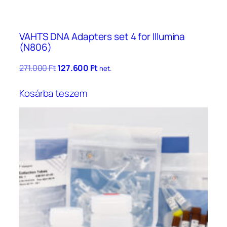
VAHTS DNA Adapters set 4 for Illumina
(N806)
Original
Current
271.000
Ft
127.600
Ft
net.
price
price
was:
is:
Kosárba teszem
271.000 Ft.
127.600 Ft.