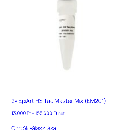
2× EpiArt HS Taq Master Mix (EM201)
Ártartomány:
13.000
Ft
–
155.600
Ft
net.
13.000 Ft
Ennek
–
Opciók választása
a
155.600 Ft