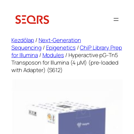
Ugrás
a
tartalomhoz
Kezdőlap
/
Next-Generation
Sequencing
/
Epigenetics
/
ChiP Library Prep
for Illumina
/
Modules
/ Hyperactive pG-Tn5
Transposon for Illumina (4 μM) (pre-loaded
with Adapter) (S612)