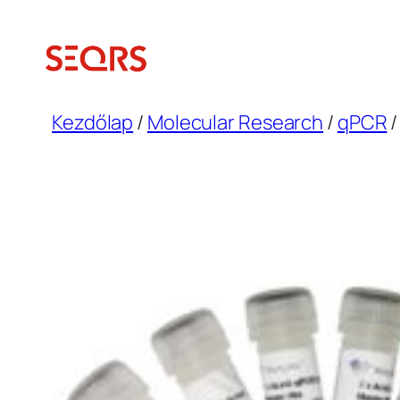
Ugrás
a
tartalomhoz
Kezdőlap
/
Molecular Research
/
qPCR