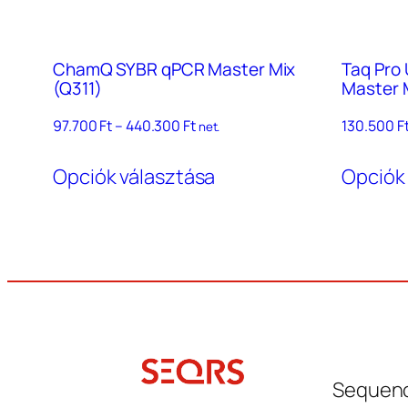
ChamQ SYBR qPCR Master Mix
Taq Pro
(Q311)
Master 
Ártartomány:
97.700
Ft
–
440.300
Ft
130.500
F
net.
97.700 Ft
Ennek
–
Opciók választása
Opciók
a
440.300 Ft
terméknek
több
variációja
van.
A
változatok
a
Sequenc
termékoldalon