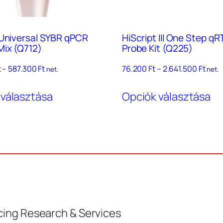
 Universal SYBR qPCR
HiScript III One Step q
Mix (Q712)
Probe Kit (Q225)
Ártartomány:
Árta
t
–
587.300
Ft
76.200
Ft
–
2.641.500
Ft
net.
net.
130.500 Ft
76.2
Ennek
En
–
–
 választása
Opciók választása
a
a
587.300 Ft
2.641
terméknek
te
több
tö
variációja
va
van.
va
A
A
változatok
vá
a
a
ing Research & Services
termékoldalon
te