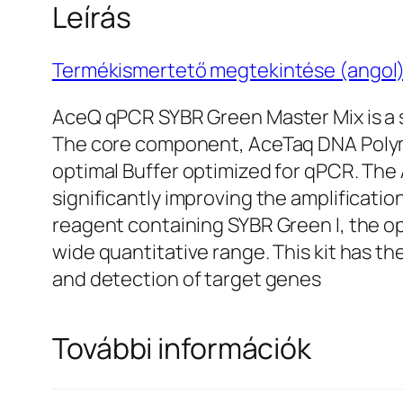
Leírás
Termékismertető megtekintése (angol
AceQ qPCR SYBR Green Master Mix is a s
The core component, AceTaq DNA Polyme
optimal Buffer optimized for qPCR. The 
significantly improving the amplification 
reagent containing SYBR Green I, the o
wide quantitative range. This kit has th
and detection of target genes
További információk