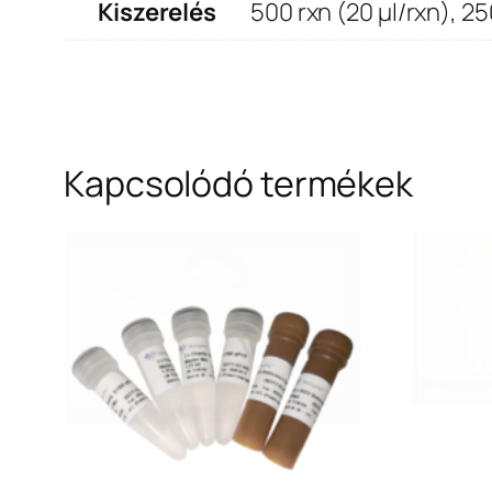
Kiszerelés
500 rxn (20 μl/rxn), 25
Kapcsolódó termékek