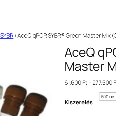
/
SYBR
/ AceQ qPCR SYBR® Green Master Mix (Q
AceQ qP
Master M
61.600
Ft
–
277.500
F
500 rxn 
Kiszerelés