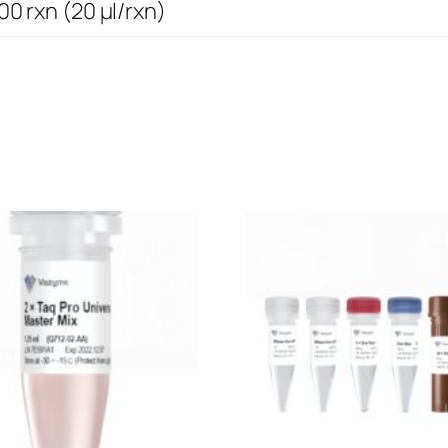
00 rxn (20 μl/rxn)