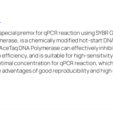
)
pecial premix for qPCR reaction using SYBR 
rase, is a chemically modified hot-start DN
AceTaq DNA Polymerase can effectively inhibit
efficiency, and is suitable for high-sensitivity
ptimal concentration for qPCR reaction, which
e advantages of good reproducibility and high r