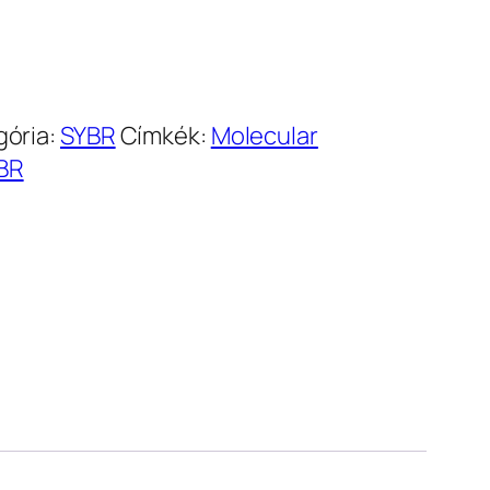
gória:
SYBR
Címkék:
Molecular
BR