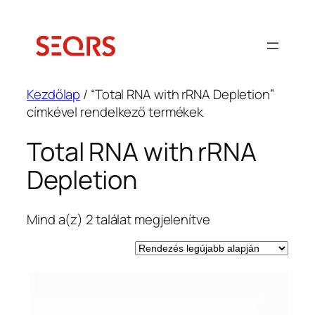
Ugrás
a
tartalomhoz
Kezdőlap
/ “Total RNA with rRNA Depletion”
címkével rendelkező termékek
Total RNA with rRNA
Depletion
Sorted
Mind a(z) 2 találat megjelenítve
by
latest