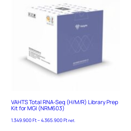
VAHTS Total RNA-Seq (H/M/R) Library Prep
Kit for MGI (NRM603)
Ártartomány:
1.349.900
Ft
–
4.365.900
Ft
net.
1.349.900 Ft
Ennek