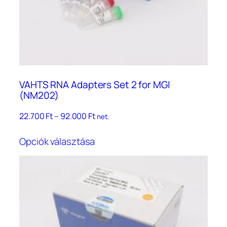
VAHTS RNA Adapters Set 2 for MGI
(NM202)
Ártartomány:
22.700
Ft
–
92.000
Ft
net.
22.700 Ft
Ennek
–
Opciók választása
a
92.000 Ft
terméknek
több
variációja
van.
A
változatok