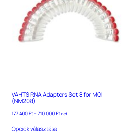
A
változatok
a
termékoldalon
választhatók
ki
VAHTS RNA Adapters Set 8 for MGI
(NM208)
Ártartomány:
177.400
Ft
–
710.000
Ft
net.
177.400 Ft
Ennek
–
Opciók választása
a
710.000 Ft