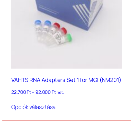
a
termékoldalon
választhatók
ki
VAHTS RNA Adapters Set 1 for MGI (NM201)
Ártartomány:
22.700
Ft
–
92.000
Ft
net.
22.700 Ft
Ennek
–
Opciók választása
a
92.000 Ft
terméknek
több
variációja