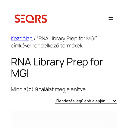
Ugrás
a
tartalomhoz
Kezdőlap
/ “RNA Library Prep for MGI”
címkével rendelkező termékek
RNA Library Prep for
MGI
Sorted
Mind a(z) 9 találat megjelenítve
by
latest