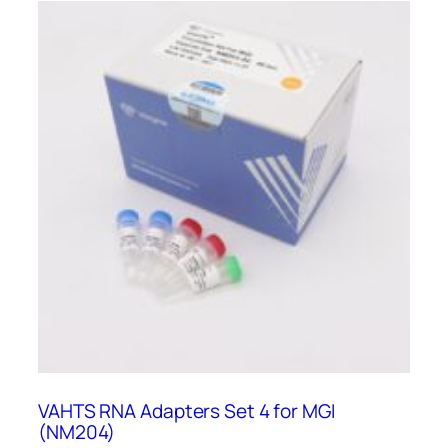
terméknek
több
variációja
van.
A
változatok
a
termékoldalon
választhatók
ki
VAHTS RNA Adapters Set 4 for MGI
(NM204)