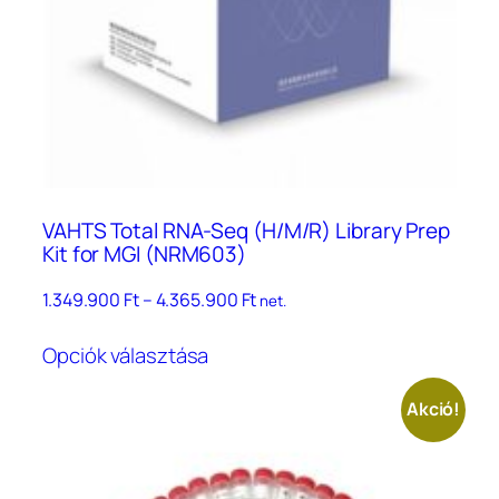
ki
VAHTS Total RNA-Seq (H/M/R) Library Prep
Kit for MGI (NRM603)
Ártartomány:
1.349.900
Ft
–
4.365.900
Ft
net.
1.349.900 Ft
Ennek
–
Opciók választása
a
4.365.900 Ft
terméknek
Akció!
több
variációja
van.