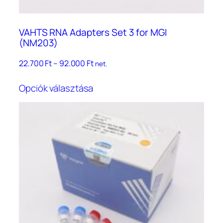
VAHTS RNA Adapters Set 3 for MGI
(NM203)
Ártartomány:
22.700
Ft
–
92.000
Ft
net.
22.700 Ft
Ennek
–
Opciók választása
a
92.000 Ft
terméknek
több
variációja
van.
A
változatok
a
termékoldalon
választhatók
ki