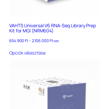
VAHTS Universal V6 RNA-Seq Library Prep
Kit for MGI (NRM604)
Ártartomány:
654.900
Ft
–
2.106.000
Ft
net.
654.900 Ft
Ennek
–
Opciók választása
a
2.106.000 Ft
terméknek
több
variációja
van.
A
változatok
a
termékoldalon
választhatók