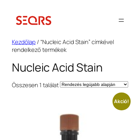
Ugrás
a
tartalomhoz
Kezdőlap
/ “Nucleic Acid Stain” címkével
rendelkező termékek
Nucleic Acid Stain
Összesen 1 találat
Akció!