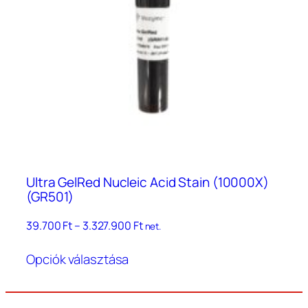
Ultra GelRed Nucleic Acid Stain (10000X)
(GR501)
Ártartomány:
39.700
Ft
–
3.327.900
Ft
net.
39.700 Ft
Ennek
–
Opciók választása
a
3.327.900 Ft
terméknek
több