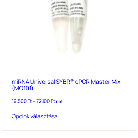
miRNA Universal SYBR® qPCR Master Mix
(MQ101)
Ártartomány:
19.500
Ft
–
72.100
Ft
net.
19.500 Ft
Ennek
–
Opciók választása
a
72.100 Ft
terméknek
több