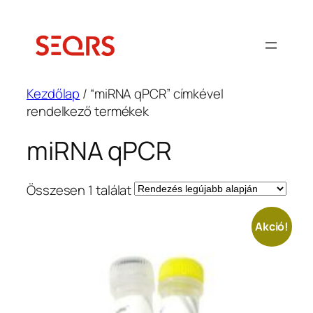
Ugrás
a
tartalomhoz
Kezdőlap
/ “miRNA qPCR” címkével
rendelkező termékek
miRNA qPCR
Összesen 1 találat
Akció!