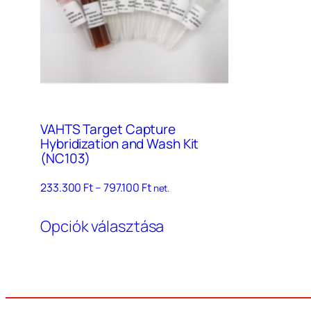
VAHTS Target Capture
Hybridization and Wash Kit
(NC103)
Ártartomány:
233.300
Ft
–
797.100
Ft
net.
233.300 Ft
Ennek
–
Opciók választása
a
797.100 Ft
terméknek
több
variációja