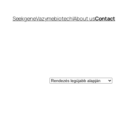
Seekgene
Vazymebiotech
|
About us
Contact