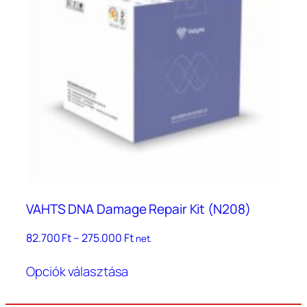
VAHTS DNA Damage Repair Kit (N208)
Ártartomány:
82.700
Ft
–
275.000
Ft
net.
82.700 Ft
Ennek
–
Opciók választása
a
275.000 Ft
terméknek