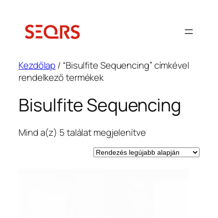
Ugrás
a
tartalomhoz
Kezdőlap
/ “Bisulfite Sequencing” címkével
rendelkező termékek
Bisulfite Sequencing
Sorted
Mind a(z) 5 találat megjelenítve
by
latest