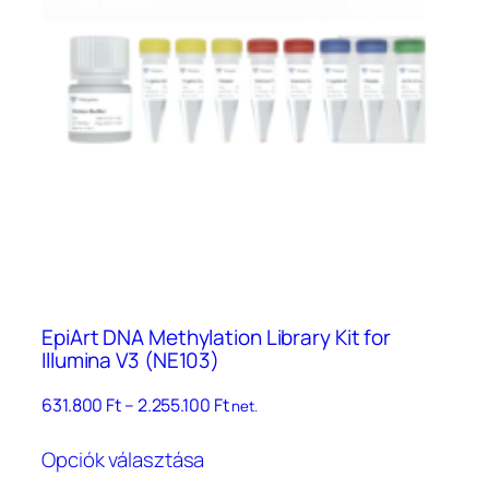
EpiArt DNA Methylation Library Kit for
Illumina V3 (NE103)
Ártartomány:
631.800
Ft
–
2.255.100
Ft
net.
631.800 Ft
Ennek
–
Opciók választása
a
2.255.100 Ft