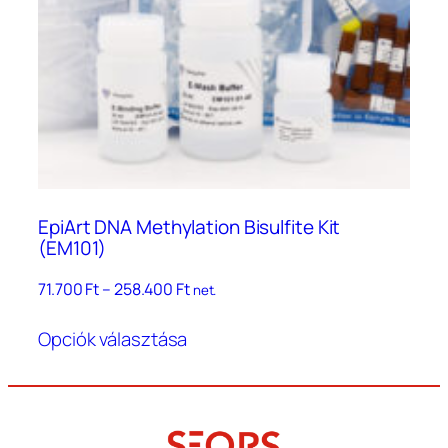
választhatók
ki
EpiArt DNA Methylation Bisulfite Kit
(EM101)
Ártartomány:
71.700
Ft
–
258.400
Ft
net.
71.700 Ft
Ennek
–
Opciók választása
a
258.400 Ft
terméknek
több
variációja
van.