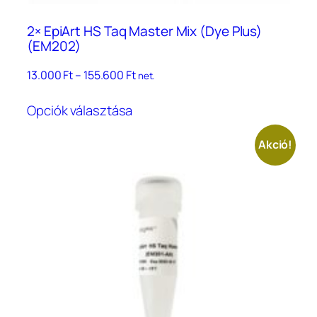
2× EpiArt HS Taq Master Mix (Dye Plus)
(EM202)
Ártartomány:
13.000
Ft
–
155.600
Ft
net.
13.000 Ft
Ennek
–
Opciók választása
a
155.600 Ft
terméknek
Akció!
több
variációja
van.
A
változatok
a
termékoldalon
választhatók
ki