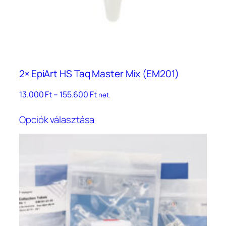
2× EpiArt HS Taq Master Mix (EM201)
Ártartomány:
13.000
Ft
–
155.600
Ft
net.
13.000 Ft
Ennek
–
Opciók választása
a
155.600 Ft
terméknek
több
variációja
van.
A
változatok
a
termékoldalon