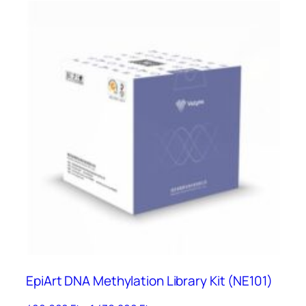
terméknek
több
variációja
van.
A
változatok
a
termékoldalon
választhatók
ki
EpiArt DNA Methylation Library Kit (NE101)