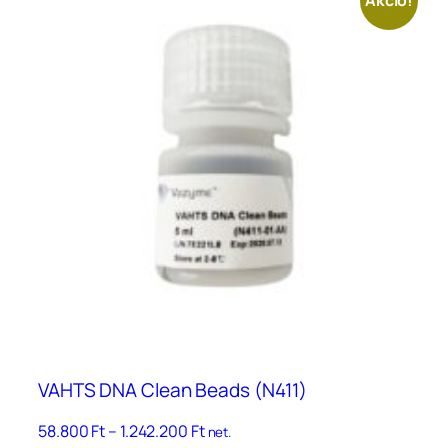
Akció!
több
variációja
van.
A
változatok
a
termékoldalon
választhatók
ki
VAHTS DNA Clean Beads (N411)
Ártartomány:
58.800
Ft
–
1.242.200
Ft
net.