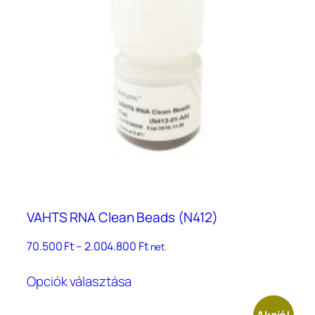
VAHTS RNA Clean Beads (N412)
Ártartomány:
70.500
Ft
–
2.004.800
Ft
net.
70.500 Ft
Ennek
–
Opciók választása
a
2.004.800 Ft
terméknek