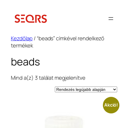
Ugrás
a
tartalomhoz
Kezdőlap
/ “beads” címkével rendelkező
termékek
beads
Sorted
Mind a(z) 3 találat megjelenítve
by
latest
Akció!