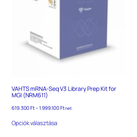
VAHTS mRNA-Seq V3 Library Prep Kit for
MGI (NRM611)
Ártartomány:
619.300
Ft
–
1.999.100
Ft
net.
619.300 Ft
Ennek
–
Opciók választása
a
1.999.100 Ft
terméknek