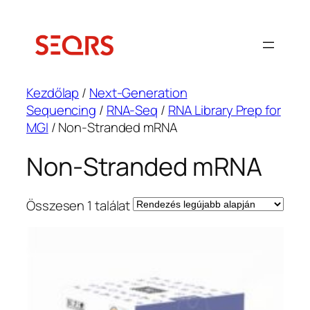
Ugrás
a
tartalomhoz
Kezdőlap
/
Next-Generation
Sequencing
/
RNA-Seq
/
RNA Library Prep for
MGI
/ Non-Stranded mRNA
Non-Stranded mRNA
Összesen 1 találat