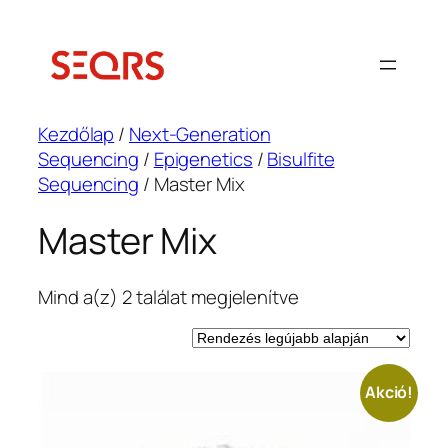
Ugrás
a
tartalomhoz
Kezdőlap
/
Next-Generation
Sequencing
/
Epigenetics
/
Bisulfite
Sequencing
/ Master Mix
Master Mix
Sorted
Mind a(z) 2 találat megjelenítve
by
latest
Akció!