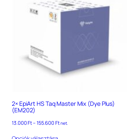
2× EpiArt HS Taq Master Mix (Dye Plus)
(EM202)
Ártartomány:
13.000
Ft
–
155.600
Ft
net.
13.000 Ft
Ennek
–
Opciók választása