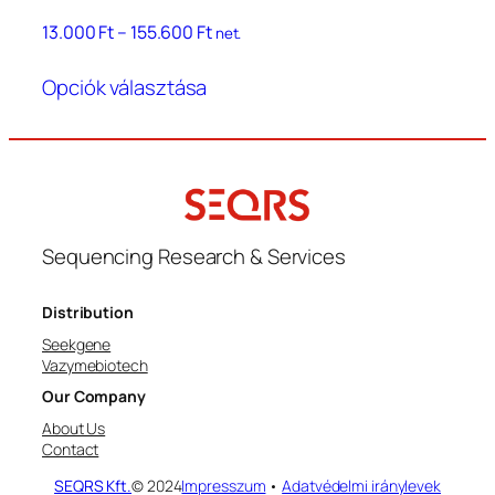
Ártartomány:
13.000
Ft
–
155.600
Ft
net.
13.000 Ft
Ennek
–
Opciók választása
a
155.600 Ft
terméknek
több
variációja
van.
A
Sequencing Research & Services
változatok
a
termékoldalon
Distribution
választhatók
Seekgene
Vazymebiotech
ki
Our Company
About Us
Contact
SEQRS Kft.
© 2024
Impresszum
•
Adatvédelmi iránylevek