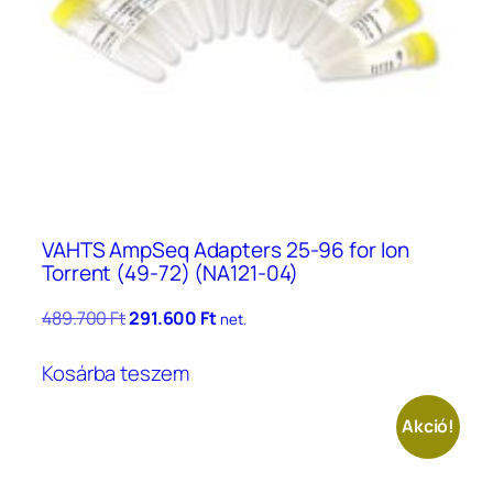
VAHTS AmpSeq Adapters 25-96 for Ion
Torrent (49-72) (NA121-04)
Original
Current
489.700
Ft
291.600
Ft
net.
price
price
was:
is:
Kosárba teszem
489.700 Ft.
291.600 Ft.
Akció!