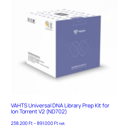
VAHTS Universal DNA Library Prep Kit for
Ion Torrent V2 (ND702)
Ártartomány:
238.200
Ft
–
891.000
Ft
net.