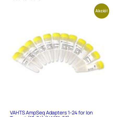
489.700 Ft.
291.600 Ft.
Akció!
VAHTS AmpSeq Adapters 1-24 for Ion