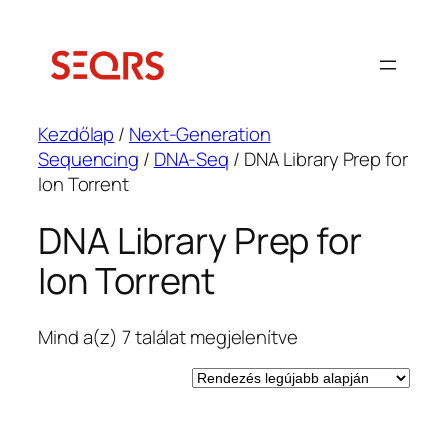
Ugrás
a
tartalomhoz
Kezdőlap
/
Next-Generation
Sequencing
/
DNA-Seq
/ DNA Library Prep for
Ion Torrent
DNA Library Prep for
Ion Torrent
Sorted
Mind a(z) 7 találat megjelenítve
by
latest