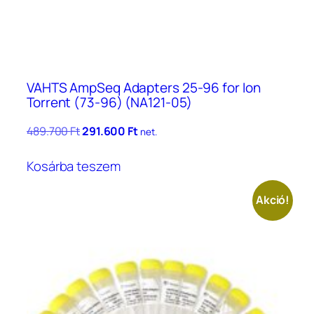
VAHTS AmpSeq Adapters 25-96 for Ion
Torrent (73-96) (NA121-05)
Original
Current
489.700
Ft
291.600
Ft
net.
price
price
was:
is:
Kosárba teszem
489.700 Ft.
291.600 Ft.
Akció!