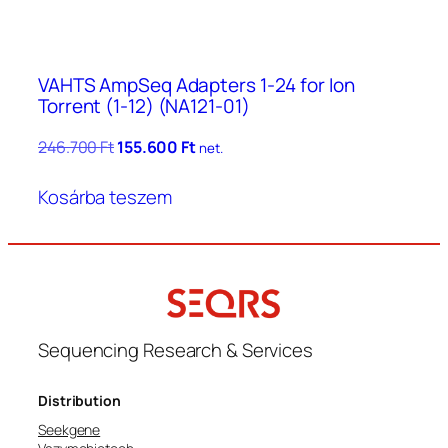
VAHTS AmpSeq Adapters 1-24 for Ion
Torrent (1-12) (NA121-01)
Original
Current
246.700
Ft
155.600
Ft
net.
price
price
was:
is:
Kosárba teszem
246.700 Ft.
155.600 Ft.
Sequencing Research & Services
Distribution
Seekgene