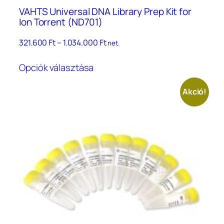
VAHTS Universal DNA Library Prep Kit for
Ion Torrent (ND701)
Ártartomány:
321.600
Ft
–
1.034.000
Ft
net.
321.600 Ft
Ennek
–
Opciók választása
a
1.034.000 Ft
terméknek
Akció!
több
variációja
van.
A
változatok
a
termékoldalon
választhatók
ki