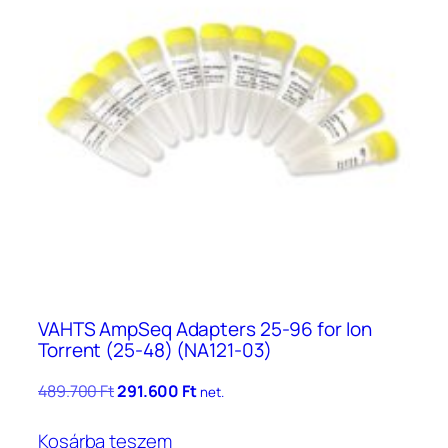
VAHTS AmpSeq Adapters 25-96 for Ion
Torrent (25-48) (NA121-03)
Original
Current
489.700
Ft
291.600
Ft
net.
price
price
was:
is:
Kosárba teszem