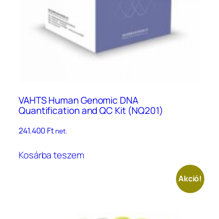
ki
VAHTS Human Genomic DNA
Quantiﬁcation and QC Kit (NQ201)
241.400
Ft
net.
Kosárba teszem
Akció!