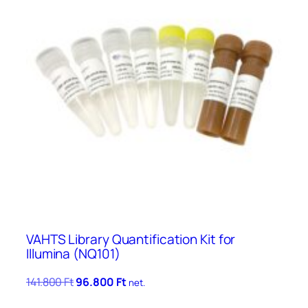
VAHTS Library Quantification Kit for
Illumina (NQ101)
Original
Current
141.800
Ft
96.800
Ft
net.
price
price