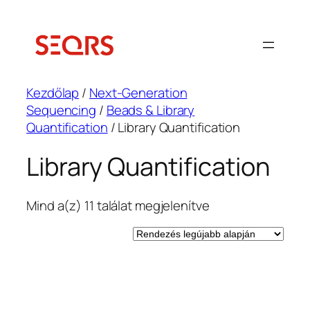
Ugrás
a
tartalomhoz
Kezdőlap
/
Next-Generation
Sequencing
/
Beads & Library
Quantification
/ Library Quantification
Library Quantification
Sorted
Mind a(z) 11 találat megjelenítve
by
latest