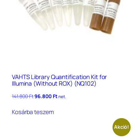
VAHTS Library Quantification Kit for
Illumina (Without ROX) (NQ102)
Original
Current
141.800
Ft
96.800
Ft
net.
price
price
was:
is:
Kosárba teszem
141.800 Ft.
96.800 Ft.
Akció!