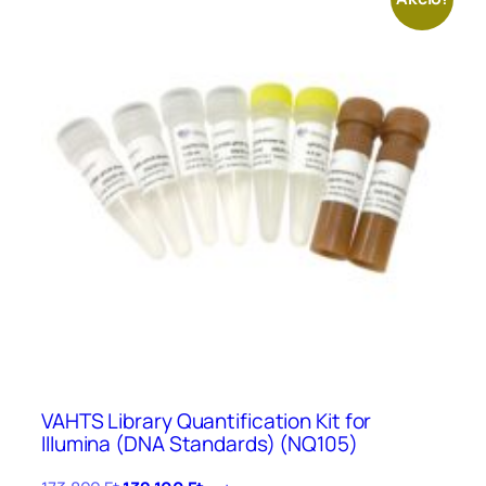
VAHTS Library Quantification Kit for
IIIumina (DNA Standards) (NQ105)