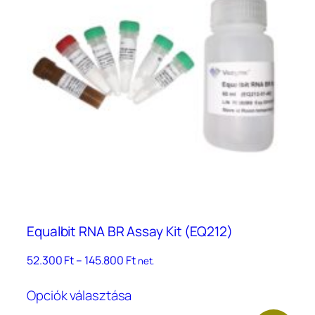
Equalbit RNA BR Assay Kit (EQ212)
Ártartomány:
52.300
Ft
–
145.800
Ft
net.
52.300 Ft
Ennek
–
Opciók választása
a
145.800 Ft