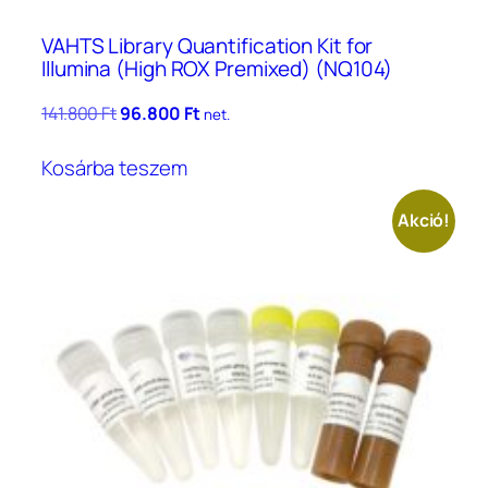
VAHTS Library Quantification Kit for
Illumina (High ROX Premixed) (NQ104)
Original
Current
141.800
Ft
96.800
Ft
net.
price
price
was:
is:
Kosárba teszem
141.800 Ft.
96.800 Ft.
Akció!