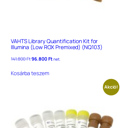
VAHTS Library Quantification Kit for
Illumina (Low ROX Premixed) (NQ103)
Original
Current
141.800
Ft
96.800
Ft
net.
price
price
was:
is:
Kosárba teszem
141.800 Ft.
96.800 Ft.
Akció!