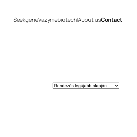
Seekgene
Vazymebiotech
|
About us
Contact