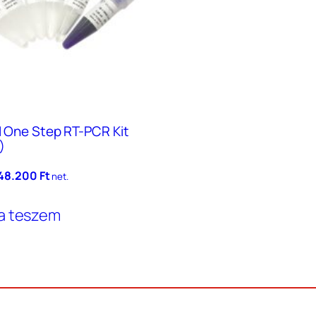
II One Step RT-PCR Kit
)
Original
Current
48.200
Ft
net.
price
price
was:
is:
a teszem
87.900 Ft.
48.200 Ft.