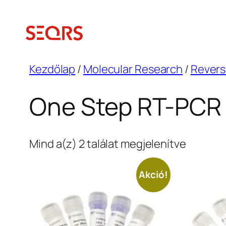
Ugrás
a
tartalomhoz
Kezdőlap
/
Molecular Research
/
Revers
One Step RT-PCR
Sorted
Mind a(z) 2 találat megjelenítve
by
latest
Akció!