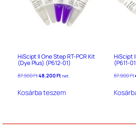
HiScipt II One Step RT-PCR Kit
HiScipt 
(Dye Plus) (P612-01)
(P611-01
Original
Current
87.900
Ft
48.200
Ft
87.900
Ft
net.
price
price
was:
is:
Kosárba teszem
Kosárb
87.900 Ft.
48.200 Ft.