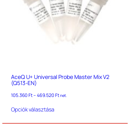
AceQ U+ Universal Probe Master Mix V2
(Q513-EN)
Ártartomány:
105.360
Ft
–
469.520
Ft
net.
105.360 Ft
Ennek
–
Opciók választása
a
469.520 Ft
terméknek
több