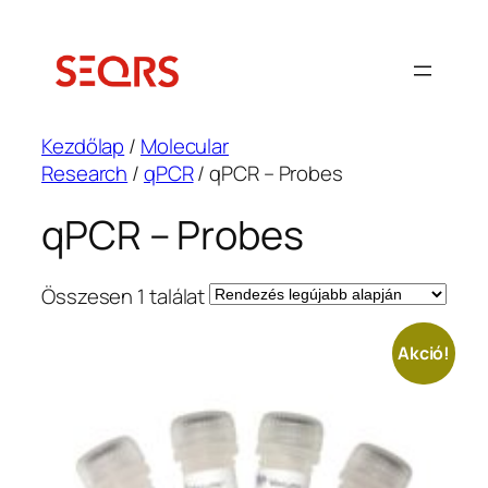
Ugrás
a
tartalomhoz
Kezdőlap
/
Molecular
Research
/
qPCR
/ qPCR – Probes
qPCR – Probes
Összesen 1 találat
Akció!