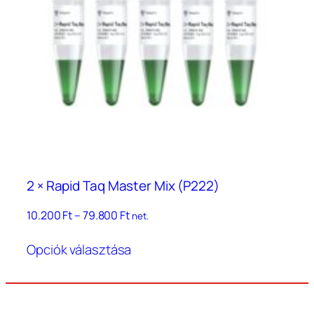
2 × Rapid Taq Master Mix (P222)
Ártartomány:
10.200
Ft
–
79.800
Ft
net.
10.200 Ft
Ennek
–
Opciók választása
a
79.800 Ft
terméknek
több
variációja