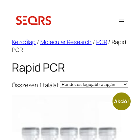
Ugrás
a
tartalomhoz
Kezdőlap
/
Molecular Research
/
PCR
/ Rapid
PCR
Rapid PCR
Összesen 1 találat
Akció!